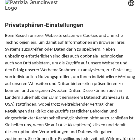
Xing
LinkedIn
Magazin
Finanzlexikon
FAQ
Kontakt
PATRIZIA GrundInvest
Fuggerstraße 20
86150 Augsburg