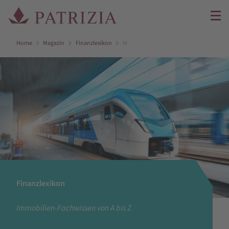
Home
Magazin
Finanzlexikon
M
Finanzlexikon
Immobilien-Fachwissen von A bis Z