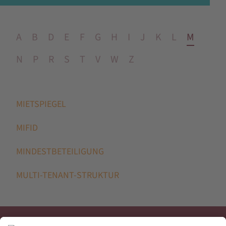
A
B
D
E
F
G
H
I
J
K
L
M
N
P
R
S
T
V
W
Z
MIETSPIEGEL
MIFID
MINDESTBETEILIGUNG
MULTI-TENANT-STRUKTUR