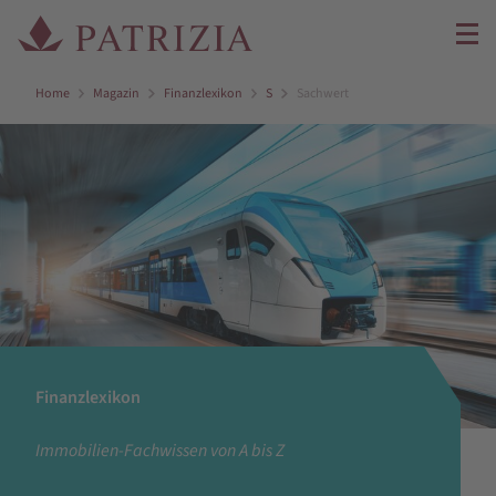
Home
Magazin
Finanzlexikon
S
Sachwert
Finanzlexikon
Immobilien-Fachwissen von A bis Z