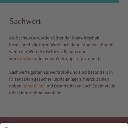
Sachwert
Als Sachwerte werden Güter der Realwirtschaft
bezeichnet, die ihren Wert auch dann erhalten können,
wenn der Wert des Geldes z. B. aufgrund
von
Inflation
oder einer Währungsreform sinkt.
Sachwerte gelten als wertstabil und sind besonders in
Krisenzeiten gesuchte Kapitalanlagen, hierzu zählen
neben
Immobilien
und Grundstücken auch Edelmetalle
oder Unternehmensanteile.