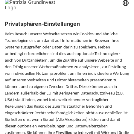
Xing
LinkedIn
Magazin
Finanzlexikon
FAQ
Kontakt
PATRIZIA GrundInvest
Fuggerstraße 20
86150 Augsburg