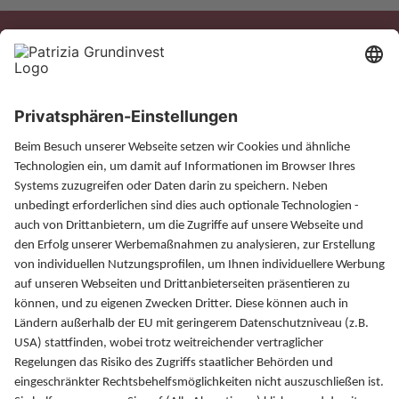
Xing
LinkedIn
Magazin
Finanzlexikon
FAQ
Kontakt
PATRIZIA GrundInvest
Fuggerstraße 20