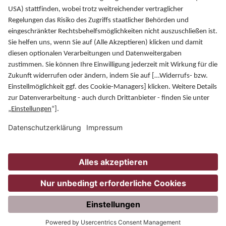
PATRIZIA GrundInvest
Fuggerstraße 20
86150 Augsburg
Vertriebspartner
Presse
Karriere
Kontakt
Datenschutz
Impressum
Hinweise
Newsletter
Disclaimer
© PATRIZIA GrundInvest Kapitalverwaltungsgesellschaft
mbH
JETZT INVESTIEREN