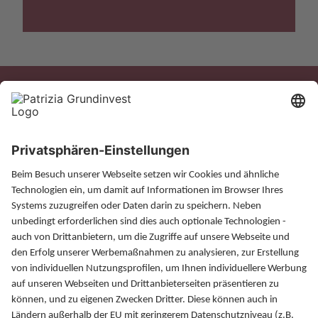
Xing
LinkedIn
Magazin
Finanzlexikon
FAQ
Kontakt