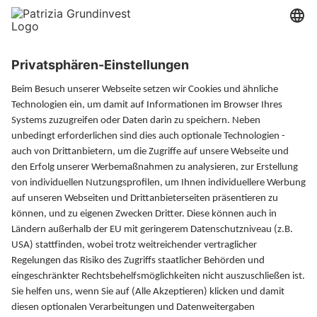
Xing
LinkedIn
Magazin
Finanzlexikon
FAQ
Kontakt
PATRIZIA GrundInvest
Fuggerstraße 20
86150 Augsburg