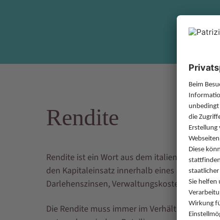
Rendite
Rendite ist ein Wort aus dem italienischen (re
den Kapitaleinsatz innerhalb eines Jahres. Be
Darlehenszinsen, Verwaltungskosten und Steuer
Die Rendite muss immer im Verhältnis zum Risik