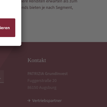
er daher höhere Renditen erwarten als zum
 Immobilienfonds bieten je nach Segment,
Kontakt
PATRIZIA GrundInvest
Fuggerstraße 20
86150 Augsburg
Vertriebspartner