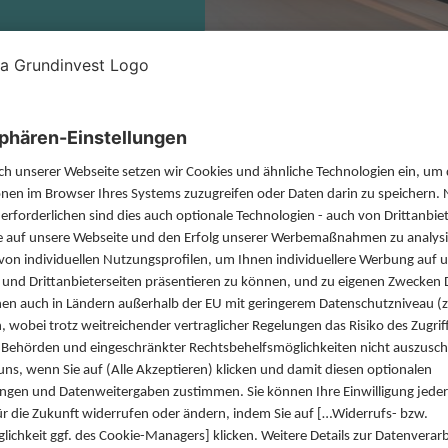
ndita), was Einnahmen bedeutet. Im Finanzwesen meint die R
i Immobilieninvestitionen errechnet sich die Rendite aus d
n. Sie berücksichtigt allerdings nicht eventuelle Wertstei
o betrachtet werden. Je höher das Risiko, desto höher die i