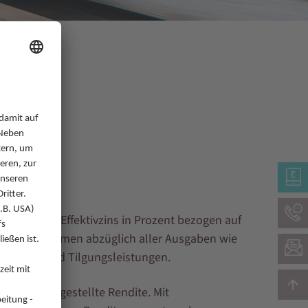
endite den Effektivzins in Prozent bezogen auf
en Mieteinnahmen abzüglich aller Ausgaben wie
gerungen und Tilgungsleistungen.
n Aussicht gestellte Rendite. Mit