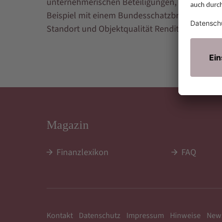
unternehmerischen Beteiligungen, zu denen au
Beispiel mit einem Bundesschatzbrief. Der Fach
Standort und Objektqualität Renditen zwischen
Magazin
Finanzlexikon
FAQ
Kontakt
Datenschutz
Impressum
Hinweise
News