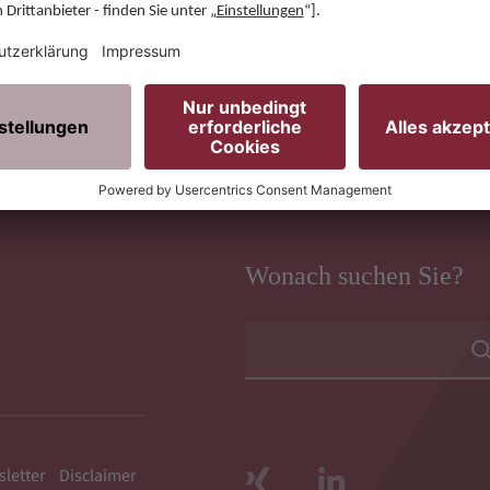
ch ein geschlossener Immobilienfonds zählt, dürfen Anleg
begriff für diese Rendite-Differenz lautet Spread. Aktuelle
 3,5 Prozent und 5,0 Prozent.
Wonach suchen Sie?
letter
Disclaimer
Xing
LinkedIn