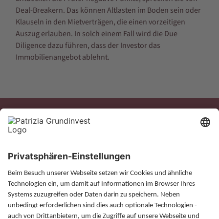
Deal-Breakern. Das können Altlasten im Boden sein oder
Klauseln in den Mietverträgen, die einen vorzeitigen
Auszug erlauben. In solch einem Fall wird die Due
Diligence dazu führen, dass der Investor das
Immobilienangebot ablehnt.
Xing
LinkedIn
Magazin
Finanzlexikon
FAQ