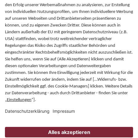
Kontakt
PATRIZIA GrundInvest
Fuggerstraße 20
86150 Augsburg
Vertriebspartner
Presse
Karriere
Kontakt
Datenschutz
Impressum
Hinweise
Newsletter
Disclaimer