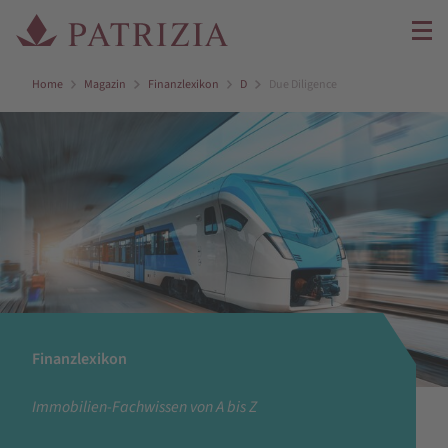
Home
Magazin
Finanzlexikon
D
Due Diligence
Finanzlexikon
Immobilien-Fachwissen von A bis Z