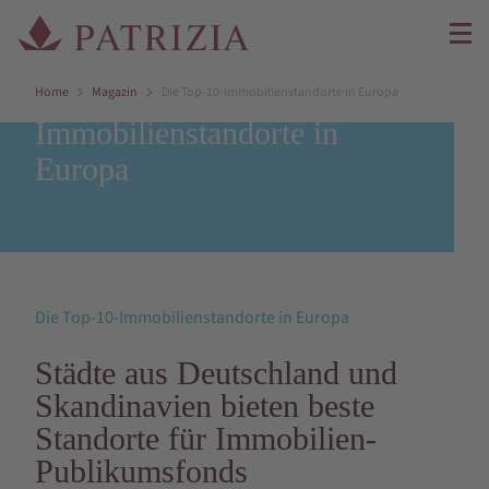
Die Top-10-
Home
Magazin
Die Top-10-Immobilienstandorte in Europa
Immobilienstandorte in
Europa
Die Top-10-Immobilienstandorte in Europa
Städte aus Deutschland und
Skandinavien bieten beste
Standorte für Immobilien-
Publikumsfonds