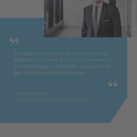
Man darf sich als Anleger nicht nur von solchen
Rankings leiten lassen. In Europa, insbesondere in
Deutschland, gibt es viele Städte, die gute bis sehr
gute Investitionsmöglichkeiten bieten
Andreas Heibrock
Geschäftsführer der PATRIZIA GrundInvest